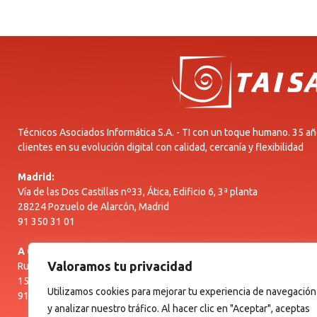
Técnicos Asociados Informática S.A. - TI con un toque humano. 35 
clientes en su evolución digital con calidad, cercanía y flexibilidad
Madrid:
Vía de las Dos Castillas nº33, Ática, Edificio 6, 3ª planta
28224 Pozuelo de Alarcón, Madrid
91 350 31 01
A Coruña:
Valoramos tu privacidad
Rua Amio, 114, Centro de Negocios Costa Vella, Parque Empresarial 
15707 Santiago de Compostela, A Coruña
Utilizamos cookies para mejorar tu experiencia de navegación
91 350 31 01
y analizar nuestro tráfico. Al hacer clic en "Aceptar", aceptas